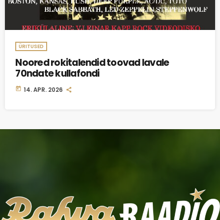
ÜRITUSED
Noored rokitalendid toovad lavale
70ndate kullafondi
today
14. APR. 2026