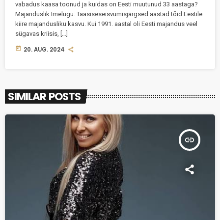
vabadus kaasa toonud ja kuidas on Eesti muutunud 33 aastaga?
Majanduslik Imelugu: Taasiseseisvumisjärgsed aastad tõid Eestile
kiire majandusliku kasvu. Kui 1991. aastal oli Eesti majandus veel
sügavas kriisis, […]
today
20. AUG. 2024
SIMILAR POSTS
insert_link