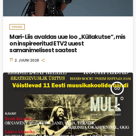
SINGEL
Mari-Liis avaldas uue loo „Küllakutse“, mis
on inspireeritud ETV2 uuest
samanimelisest saatest
today
2. JUUNI 2026
insert_link