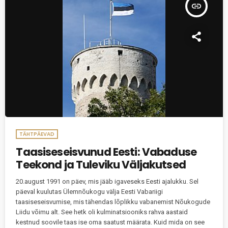
insert_link
TÄHTPÄEVAD
Taasiseseisvunud Eesti: Vabaduse
Teekond ja Tuleviku Väljakutsed
20.august 1991 on päev, mis jääb igaveseks Eesti ajalukku. Sel
päeval kuulutas Ülemnõukogu välja Eesti Vabariigi
taasiseseisvumise, mis tähendas lõplikku vabanemist Nõukogude
Liidu võimu alt. See hetk oli kulminatsiooniks rahva aastaid
kestnud soovile taas ise oma saatust määrata. Kuid mida on see