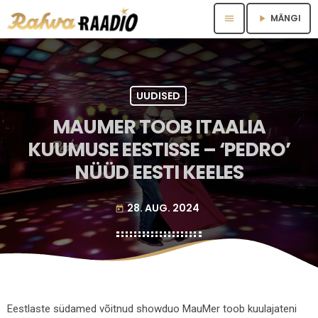
MÄNGI
menu
play_arrow
UUDISED
MAUMER TOOB ITAALIA
KUUMUSE EESTISSE – ‘PEDRO’
NÜÜD EESTI KEELES
28. AUG. 2024
today
Eestlaste südamed võitnud showduo MauMer toob kuulajateni