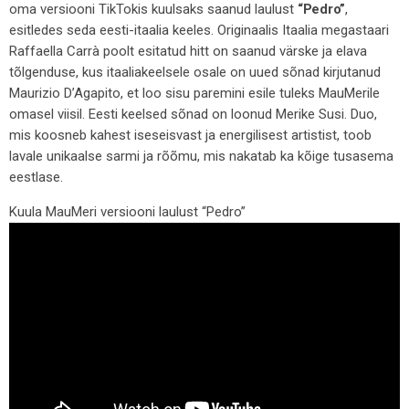
oma versiooni TikTokis kuulsaks saanud laulust
“Pedro”
,
esitledes seda eesti-itaalia keeles. Originaalis Itaalia megastaari
Raffaella Carrà poolt esitatud hitt on saanud värske ja elava
tõlgenduse, kus itaaliakeelsele osale on uued sõnad kirjutanud
Maurizio D’Agapito, et loo sisu paremini esile tuleks MauMerile
omasel viisil. Eesti keelsed sõnad on loonud Merike Susi. Duo,
mis koosneb kahest iseseisvast ja energilisest artistist, toob
lavale unikaalse sarmi ja rõõmu, mis nakatab ka kõige tusasema
eestlase.
Kuula MauMeri versiooni laulust “Pedro”