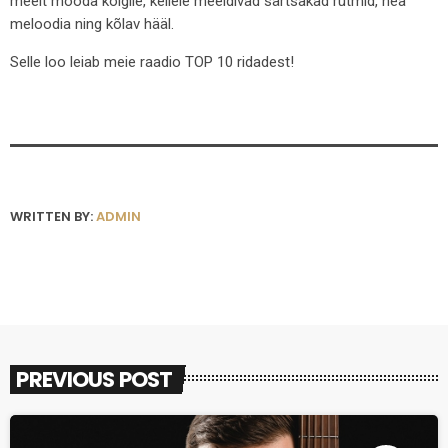
meelt mööda kõigile, kellele meeldivad särtsakad rütmid, hea
meloodia ning kõlav hääl.
Selle loo leiab meie raadio TOP 10 ridadest!
WRITTEN BY:
ADMIN
PREVIOUS POST