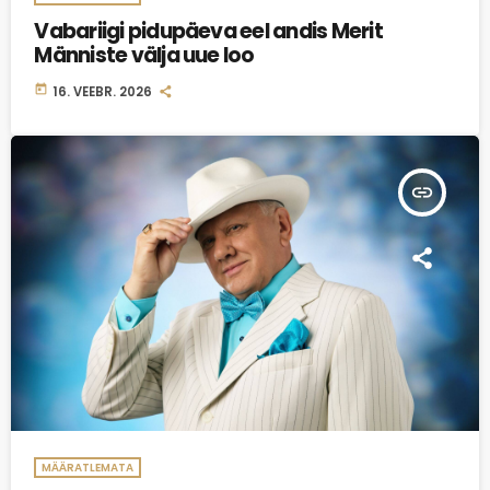
Vabariigi pidupäeva eel andis Merit
Männiste välja uue loo
today
16. VEEBR. 2026
insert_link
MÄÄRATLEMATA