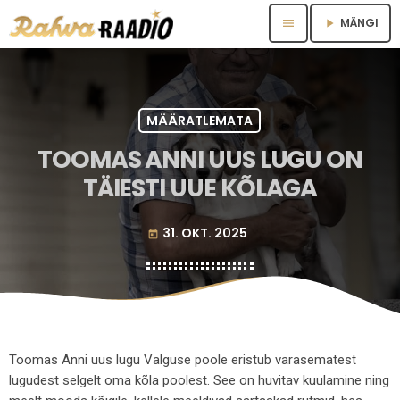
MÄNGI
menu
play_arrow
MÄÄRATLEMATA
TOOMAS ANNI UUS LUGU ON
TÄIESTI UUE KÕLAGA
31. OKT. 2025
today
Toomas Anni uus lugu Valguse poole eristub varasematest
lugudest selgelt oma kõla poolest. See on huvitav kuulamine ning