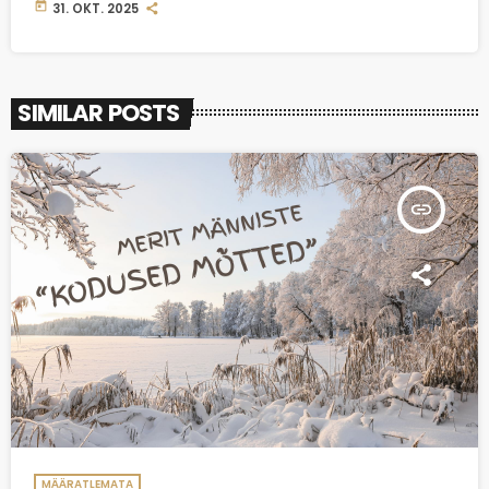
today
31. OKT. 2025
SIMILAR POSTS
insert_link
MÄÄRATLEMATA