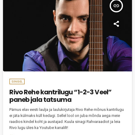
insert_link
SINGEL
Rivo Rehe kantrilugu “1-2-3 Veel”
paneb jala tatsuma
Pärnus elav eesti laulja ja laulukirjutaja Rivo Rehe mõnus kantrilugu
ei jäta külmaks küll kedagi. Sellel lool on juba mõnda aega meie
raadios kindel koht ja austajad. Kuula sinagi Rahvaraadiot ja leia
Rivo lugu üles ka Youtube kanalilt!