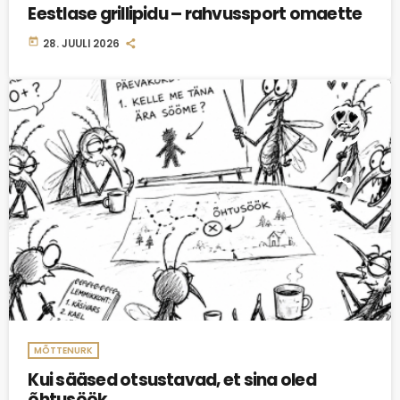
Eestlase grillipidu – rahvussport omaette
today
28. JUULI 2026
insert_link
MÕTTENURK
Kui sääsed otsustavad, et sina oled
õhtusöök