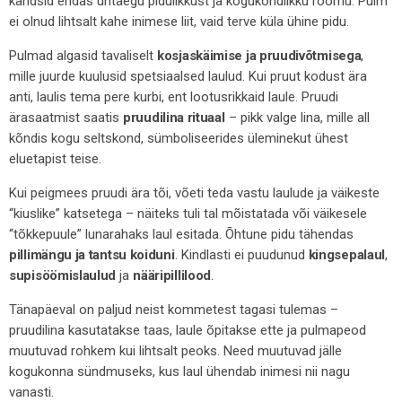
kandsid endas ühtaegu pidulikkust ja kogukondlikku rõõmu. Pulm
ei olnud lihtsalt kahe inimese liit, vaid terve küla ühine pidu.
Pulmad algasid tavaliselt
kosjaskäimise ja pruudivõtmisega
,
mille juurde kuulusid spetsiaalsed laulud. Kui pruut kodust ära
anti, laulis tema pere kurbi, ent lootusrikkaid laule. Pruudi
ärasaatmist saatis
pruudilina rituaal
– pikk valge lina, mille all
kõndis kogu seltskond, sümboliseerides üleminekut ühest
eluetapist teise.
Kui peigmees pruudi ära tõi, võeti teda vastu laulude ja väikeste
“kiuslike” katsetega – näiteks tuli tal mõistatada või väikesele
“tõkkepuule” lunarahaks laul esitada. Õhtune pidu tähendas
pillimängu ja tantsu koiduni
. Kindlasti ei puudunud
kingsepalaul
,
supisöömislaulud
ja
nääripillilood
.
Tänapäeval on paljud neist kommetest tagasi tulemas –
pruudilina kasutatakse taas, laule õpitakse ette ja pulmapeod
muutuvad rohkem kui lihtsalt peoks. Need muutuvad jälle
kogukonna sündmuseks, kus laul ühendab inimesi nii nagu
vanasti.