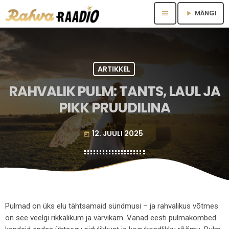
MÄNGI
menu
play_arrow
ARTIKKEL
RAHVALIK PULM: TANTS, LAUL JA
PIKK PRUUDILINA
12. JUULI 2025
today
Pulmad on üks elu tähtsamaid sündmusi – ja rahvalikus võtmes
on see veelgi rikkalikum ja värvikam. Vanad eesti pulmakombed