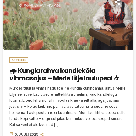
ARTIKKEL
🌧️ Kunglarahva kandlekõla
vihmasajus – Merle Lilje laulupeol🎶
Murdes tuult ja vihma nagu tõeline Kungla kuninganna, astus Merle
Lilje sel suvel Laulupeole mitte lihtsalt laulma, vaid kandlelugu
lööma! Lipud lehvisid, vihm voolas krae vahelt alla, aga just siis –
just siis – kõlas laul, mis pani varbad tatsuma ja südame sees
helisema. Laulupeotunne ei küsi ilmast. Mõni laul lihtsalt toob selle
tunde koju kätte – olgu sul jalas kummikud või toasoojad sussid.
Kui sa veel ei ole kuulnud […]
today
6. JUULI 2025